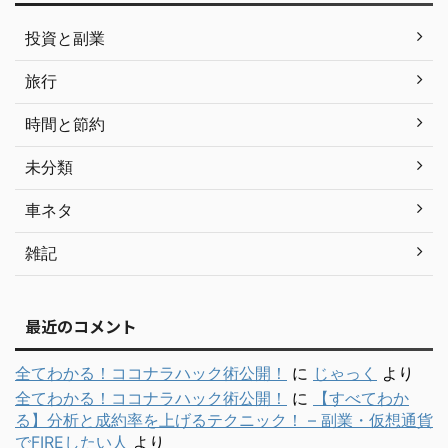
投資と副業
旅行
時間と節約
未分類
車ネタ
雑記
最近のコメント
全てわかる！ココナラハック術公開！
に
じゃっく
より
全てわかる！ココナラハック術公開！
に
【すべてわか
る】分析と成約率を上げるテクニック！ – 副業・仮想通貨
でFIREしたい人
より