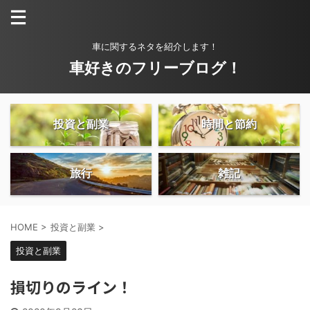
車に関するネタを紹介します！
車好きのフリーブログ！
投資と副業
時間と節約
旅行
雑記
HOME
>
投資と副業
>
投資と副業
損切りのライン！