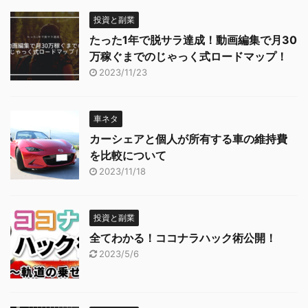
投資と副業
たった1年で脱サラ達成！動画編集で月30
万稼ぐまでのじゃっく式ロードマップ！
2023/11/23
車ネタ
カーシェアと個人が所有する車の維持費
を比較について
2023/11/18
投資と副業
全てわかる！ココナラハック術公開！
2023/5/6