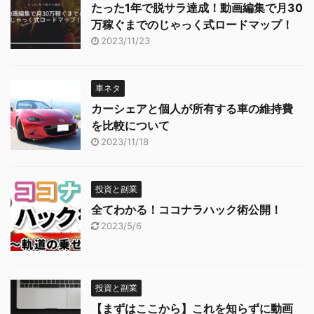
たった1年で脱サラ達成！動画編集で月30
万稼ぐまでのじゃっく式ロードマップ！
2023/11/23
車ネタ
カーシェアと個人が所有する車の維持費
を比較について
2023/11/18
投資と副業
全てわかる！ココナラハック術公開！
2023/5/6
投資と副業
【まずはここから】これを知らずに動画