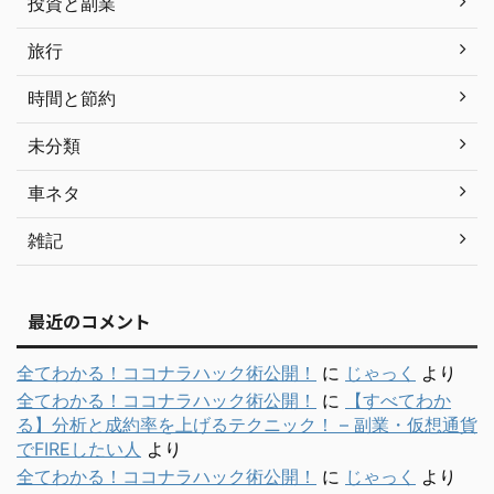
投資と副業
旅行
時間と節約
未分類
車ネタ
雑記
最近のコメント
全てわかる！ココナラハック術公開！
に
じゃっく
より
全てわかる！ココナラハック術公開！
に
【すべてわか
る】分析と成約率を上げるテクニック！ – 副業・仮想通貨
でFIREしたい人
より
全てわかる！ココナラハック術公開！
に
じゃっく
より