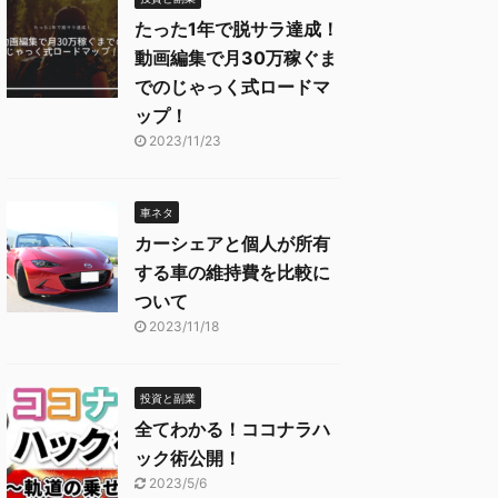
たった1年で脱サラ達成！
動画編集で月30万稼ぐま
でのじゃっく式ロードマ
ップ！
2023/11/23
車ネタ
カーシェアと個人が所有
する車の維持費を比較に
ついて
2023/11/18
投資と副業
全てわかる！ココナラハ
ック術公開！
2023/5/6