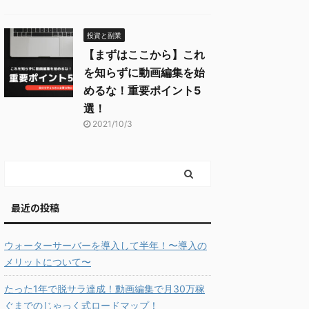
投資と副業
【まずはここから】これ
を知らずに動画編集を始
めるな！重要ポイント5
選！
2021/10/3
最近の投稿
ウォーターサーバーを導入して半年！〜導入の
メリットについて〜
たった1年で脱サラ達成！動画編集で月30万稼
ぐまでのじゃっく式ロードマップ！