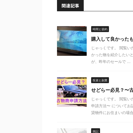
関連記事
時間と節約
購入して良かった
じゃっくです。 閲覧い
かった物を紹介したいと
が、昨年のセールで ...
投資と副業
せどらー必見？〜
じゃっくです。 閲覧い
申請方法〜 についてお
貸物件にお住まいの場合 .
雑記