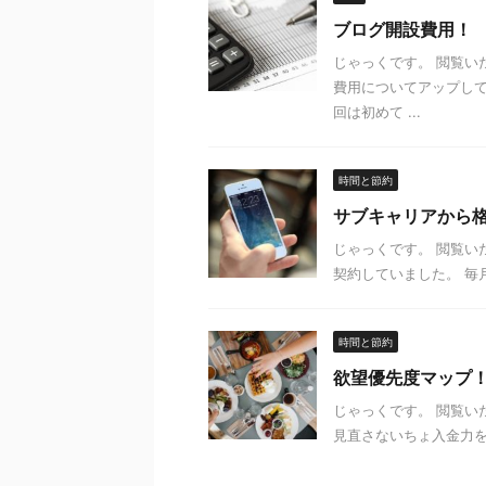
ブログ開設費用！
じゃっくです。 閲覧
費用についてアップして
回は初めて ...
時間と節約
サブキャリアから格
じゃっくです。 閲覧
契約していました。 毎月
時間と節約
欲望優先度マップ
じゃっくです。 閲覧
見直さないちょ入金力を