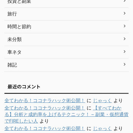
投資と副業
旅行
時間と節約
未分類
車ネタ
雑記
最近のコメント
全てわかる！ココナラハック術公開！
に
じゃっく
より
全てわかる！ココナラハック術公開！
に
【すべてわか
る】分析と成約率を上げるテクニック！ – 副業・仮想通貨
でFIREしたい人
より
全てわかる！ココナラハック術公開！
に
じゃっく
より