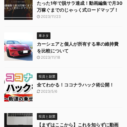
たった1年で脱サラ達成！動画編集で月30
万稼ぐまでのじゃっく式ロードマップ！
2023/11/23
車ネタ
カーシェアと個人が所有する車の維持費
を比較について
2023/11/18
投資と副業
全てわかる！ココナラハック術公開！
2023/5/6
投資と副業
【まずはここから】これを知らずに動画