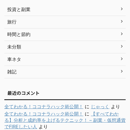
投資と副業
旅行
時間と節約
未分類
車ネタ
雑記
最近のコメント
全てわかる！ココナラハック術公開！
に
じゃっく
より
全てわかる！ココナラハック術公開！
に
【すべてわか
る】分析と成約率を上げるテクニック！ – 副業・仮想通貨
でFIREしたい人
より