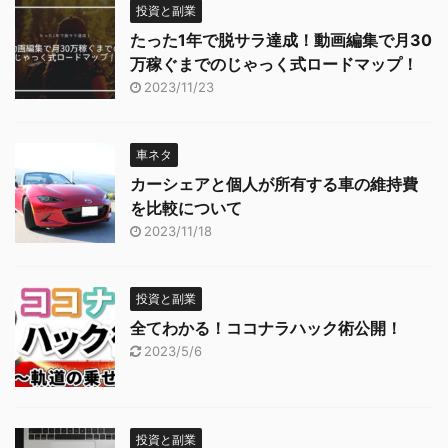
投資と副業
たった1年で脱サラ達成！動画編集で月30
万稼ぐまでのじゃっく式ロードマップ！
2023/11/23
車ネタ
カーシェアと個人が所有する車の維持費
を比較について
2023/11/18
投資と副業
全てわかる！ココナラハック術公開！
2023/5/6
投資と副業