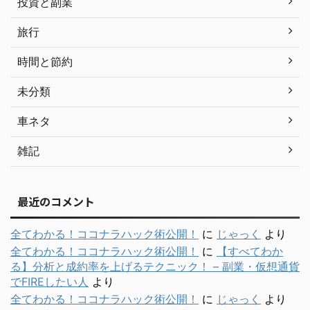
投資と副業
旅行
時間と節約
未分類
車ネタ
雑記
最近のコメント
全てわかる！ココナラハック術公開！
に
じゃっく
より
全てわかる！ココナラハック術公開！
に
【すべてわか
る】分析と成約率を上げるテクニック！ – 副業・仮想通貨
でFIREしたい人
より
全てわかる！ココナラハック術公開！
に
じゃっく
より