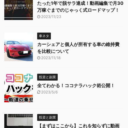
たった1年で脱サラ達成！動画編集で月30
万稼ぐまでのじゃっく式ロードマップ！
2023/11/23
車ネタ
カーシェアと個人が所有する車の維持費
を比較について
2023/11/18
投資と副業
全てわかる！ココナラハック術公開！
2023/5/6
投資と副業
【まずはここから】これを知らずに動画