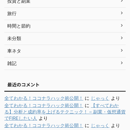
投資と副業
旅行
時間と節約
未分類
車ネタ
雑記
最近のコメント
全てわかる！ココナラハック術公開！
に
じゃっく
より
全てわかる！ココナラハック術公開！
に
【すべてわか
る】分析と成約率を上げるテクニック！ – 副業・仮想通貨
でFIREしたい人
より
全てわかる！ココナラハック術公開！
に
じゃっく
より