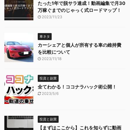
たった1年で脱サラ達成！動画編集で月30
万稼ぐまでのじゃっく式ロードマップ！
2023/11/23
車ネタ
カーシェアと個人が所有する車の維持費
を比較について
2023/11/18
投資と副業
全てわかる！ココナラハック術公開！
2023/5/6
投資と副業
【まずはここから】これを知らずに動画