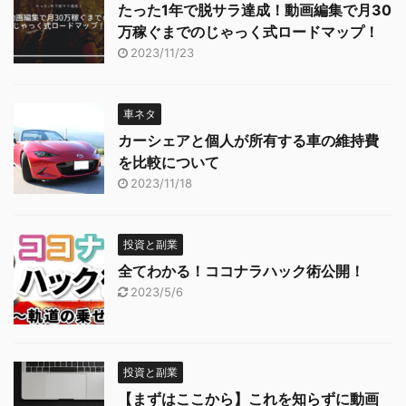
たった1年で脱サラ達成！動画編集で月30
万稼ぐまでのじゃっく式ロードマップ！
2023/11/23
車ネタ
カーシェアと個人が所有する車の維持費
を比較について
2023/11/18
投資と副業
全てわかる！ココナラハック術公開！
2023/5/6
投資と副業
【まずはここから】これを知らずに動画