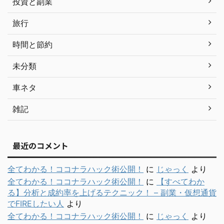
投資と副業
旅行
時間と節約
未分類
車ネタ
雑記
最近のコメント
全てわかる！ココナラハック術公開！
に
じゃっく
より
全てわかる！ココナラハック術公開！
に
【すべてわか
る】分析と成約率を上げるテクニック！ – 副業・仮想通貨
でFIREしたい人
より
全てわかる！ココナラハック術公開！
に
じゃっく
より