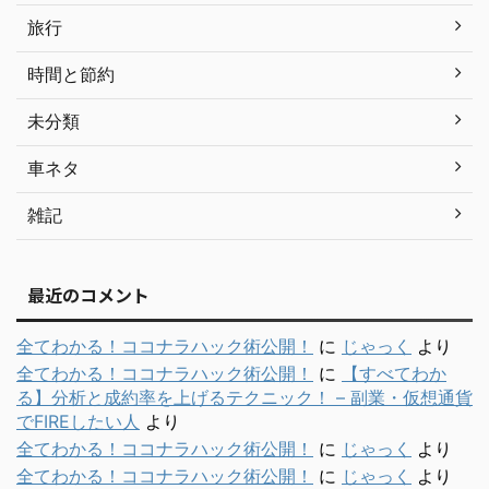
旅行
時間と節約
未分類
車ネタ
雑記
最近のコメント
全てわかる！ココナラハック術公開！
に
じゃっく
より
全てわかる！ココナラハック術公開！
に
【すべてわか
る】分析と成約率を上げるテクニック！ – 副業・仮想通貨
でFIREしたい人
より
全てわかる！ココナラハック術公開！
に
じゃっく
より
全てわかる！ココナラハック術公開！
に
じゃっく
より