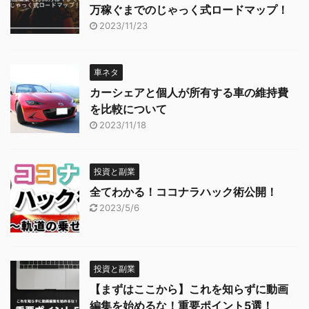
万稼ぐまでのじゃっく式ロードマップ！
2023/11/23
車ネタ
カーシェアと個人が所有する車の維持費
を比較について
2023/11/18
投資と副業
全てわかる！ココナラハック術公開！
2023/5/6
投資と副業
【まずはここから】これを知らずに動画
編集を始めるな！重要ポイント5選！