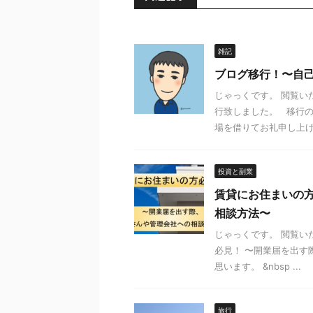
雑記
ブログ移行！〜自
じゃっくです。 閲覧い
行致しました。 移行の
場を借りてお礼申し上げ .
投資と副業
賃貸にお住まいの
相談方法〜
じゃっくです。 閲覧い
必見！ 〜開業届を出す
思います。 &nbsp ...
旅行