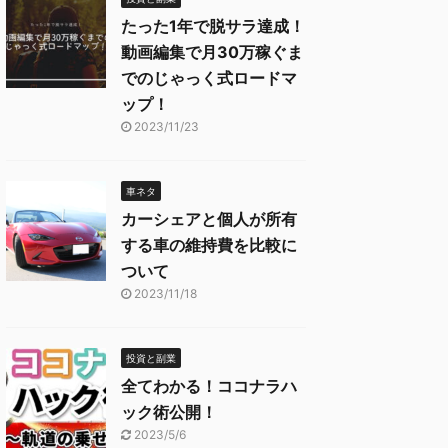
たった1年で脱サラ達成！
動画編集で月30万稼ぐま
でのじゃっく式ロードマ
ップ！
2023/11/23
車ネタ
カーシェアと個人が所有
する車の維持費を比較に
ついて
2023/11/18
投資と副業
全てわかる！ココナラハ
ック術公開！
2023/5/6