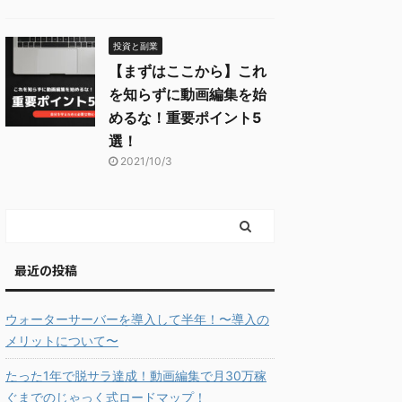
投資と副業
【まずはここから】これ
を知らずに動画編集を始
めるな！重要ポイント5
選！
2021/10/3
最近の投稿
ウォーターサーバーを導入して半年！〜導入の
メリットについて〜
たった1年で脱サラ達成！動画編集で月30万稼
ぐまでのじゃっく式ロードマップ！