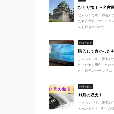
ひとり旅！〜名古
じゃっくです。 閲覧い
た名古屋城についてアッ
でお付き合いいた ...
時間と節約
購入して良かった
じゃっくです。 閲覧い
かった物を紹介したいと
が、昨年のセールで ...
時間と節約
11月の収支！
じゃっくです。 閲覧い
と思います！ 今月の収支は