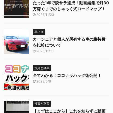
たった1年で脱サラ達成！動画編集で月30
万稼ぐまでのじゃっく式ロードマップ！
2023/11/23
車ネタ
カーシェアと個人が所有する車の維持費
を比較について
2023/11/18
投資と副業
全てわかる！ココナラハック術公開！
2023/5/6
投資と副業
【まずはここから】これを知らずに動画