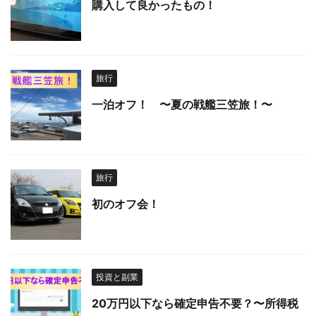
購入して良かったもの！
旅行
一泊オフ！ 〜夏の戦艦三笠旅！〜
旅行
初のオフ会！
投資と副業
20万円以下なら確定申告不要？〜所得税