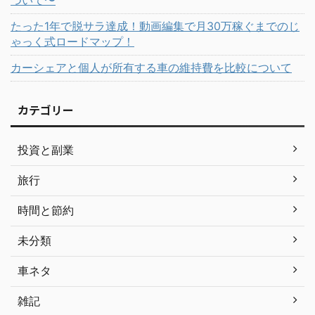
ついて〜
たった1年で脱サラ達成！動画編集で月30万稼ぐまでのじ
ゃっく式ロードマップ！
カーシェアと個人が所有する車の維持費を比較について
カテゴリー
投資と副業
旅行
時間と節約
未分類
車ネタ
雑記