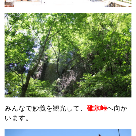
みんなで妙義を観光して、
碓氷峠
へ向か
います。