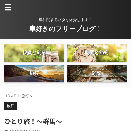
車に関するネタを紹介します！
車好きのフリーブログ！
投資と副業
時間と節約
旅行
雑記
HOME
>
旅行
>
旅行
ひとり旅！〜群馬〜