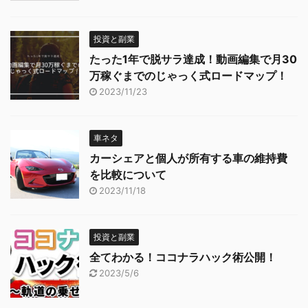
投資と副業
たった1年で脱サラ達成！動画編集で月30
万稼ぐまでのじゃっく式ロードマップ！
2023/11/23
車ネタ
カーシェアと個人が所有する車の維持費
を比較について
2023/11/18
投資と副業
全てわかる！ココナラハック術公開！
2023/5/6