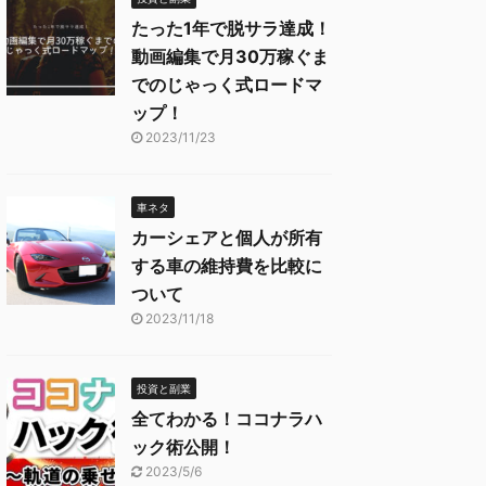
たった1年で脱サラ達成！
動画編集で月30万稼ぐま
でのじゃっく式ロードマ
ップ！
2023/11/23
車ネタ
カーシェアと個人が所有
する車の維持費を比較に
ついて
2023/11/18
投資と副業
全てわかる！ココナラハ
ック術公開！
2023/5/6