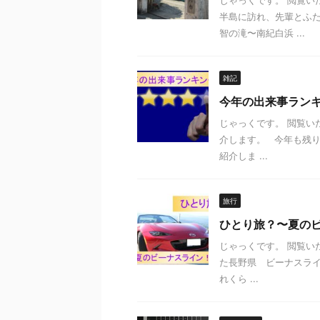
じゃっくです。 閲覧い
半島に訪れ、先輩とふた
智の滝〜南紀白浜 ...
雑記
今年の出来事ラン
じゃっくです。 閲覧い
介します。 今年も残り
紹介しま ...
旅行
ひとり旅？〜夏の
じゃっくです。 閲覧い
た長野県 ビーナスラ
れくら ...