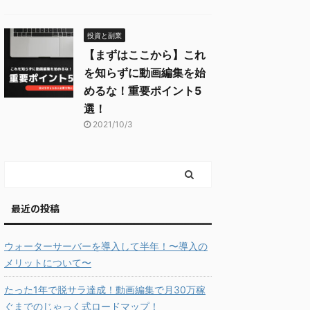
投資と副業
【まずはここから】これ
を知らずに動画編集を始
めるな！重要ポイント5
選！
2021/10/3
最近の投稿
ウォーターサーバーを導入して半年！〜導入の
メリットについて〜
たった1年で脱サラ達成！動画編集で月30万稼
ぐまでのじゃっく式ロードマップ！