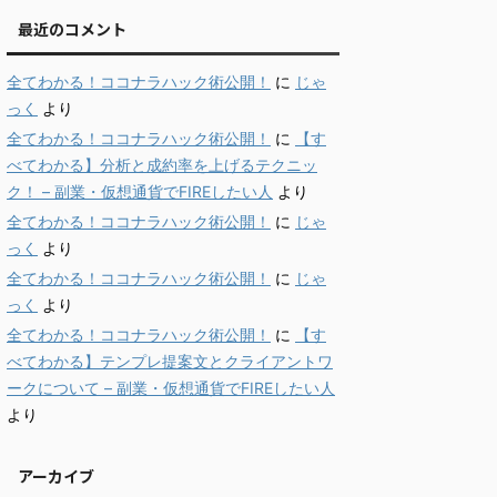
最近のコメント
全てわかる！ココナラハック術公開！
に
じゃ
っく
より
全てわかる！ココナラハック術公開！
に
【す
べてわかる】分析と成約率を上げるテクニッ
ク！ – 副業・仮想通貨でFIREしたい人
より
全てわかる！ココナラハック術公開！
に
じゃ
っく
より
全てわかる！ココナラハック術公開！
に
じゃ
っく
より
全てわかる！ココナラハック術公開！
に
【す
べてわかる】テンプレ提案文とクライアントワ
ークについて – 副業・仮想通貨でFIREしたい人
より
アーカイブ