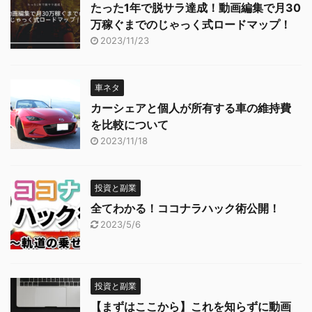
たった1年で脱サラ達成！動画編集で月30
万稼ぐまでのじゃっく式ロードマップ！
2023/11/23
車ネタ
カーシェアと個人が所有する車の維持費
を比較について
2023/11/18
投資と副業
全てわかる！ココナラハック術公開！
2023/5/6
投資と副業
【まずはここから】これを知らずに動画