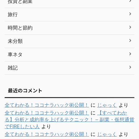
投資と副業
旅行
時間と節約
未分類
車ネタ
雑記
最近のコメント
全てわかる！ココナラハック術公開！
に
じゃっく
より
全てわかる！ココナラハック術公開！
に
【すべてわか
る】分析と成約率を上げるテクニック！ – 副業・仮想通貨
でFIREしたい人
より
全てわかる！ココナラハック術公開！
に
じゃっく
より