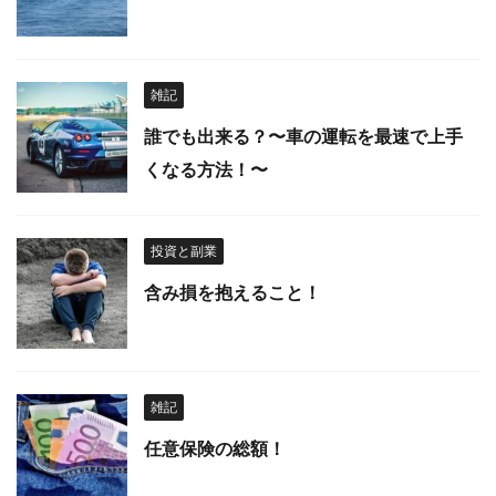
雑記
誰でも出来る？〜車の運転を最速で上手
くなる方法！〜
投資と副業
含み損を抱えること！
雑記
任意保険の総額！