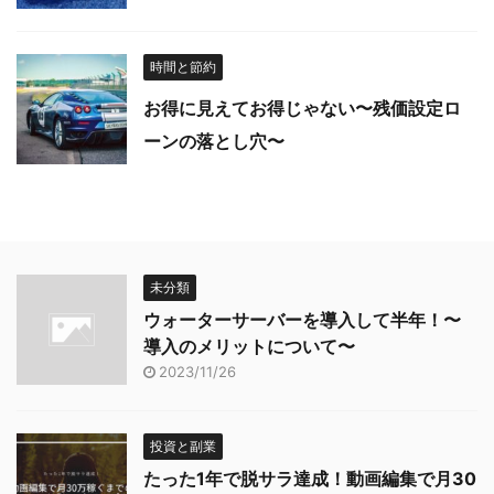
時間と節約
お得に見えてお得じゃない〜残価設定ロ
ーンの落とし穴〜
未分類
ウォーターサーバーを導入して半年！〜
導入のメリットについて〜
2023/11/26
投資と副業
たった1年で脱サラ達成！動画編集で月30