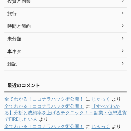
投資と副業
旅行
時間と節約
未分類
車ネタ
雑記
最近のコメント
全てわかる！ココナラハック術公開！
に
じゃっく
より
全てわかる！ココナラハック術公開！
に
【すべてわか
る】分析と成約率を上げるテクニック！ – 副業・仮想通貨
でFIREしたい人
より
全てわかる！ココナラハック術公開！
に
じゃっく
より