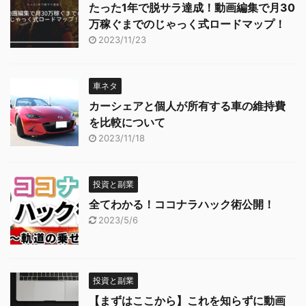
たった1年で脱サラ達成！動画編集で月30
万稼ぐまでのじゃっく式ロードマップ！
2023/11/23
車ネタ
カーシェアと個人が所有する車の維持費
を比較について
2023/11/18
投資と副業
全てわかる！ココナラハック術公開！
2023/5/6
投資と副業
【まずはここから】これを知らずに動画