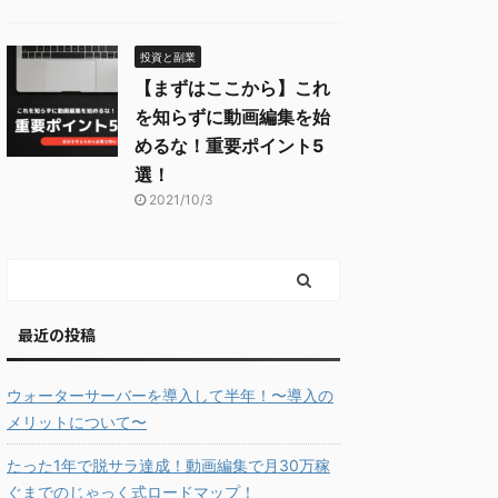
投資と副業
【まずはここから】これ
を知らずに動画編集を始
めるな！重要ポイント5
選！
2021/10/3
最近の投稿
ウォーターサーバーを導入して半年！〜導入の
メリットについて〜
たった1年で脱サラ達成！動画編集で月30万稼
ぐまでのじゃっく式ロードマップ！