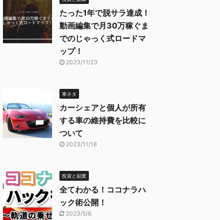
たった1年で脱サラ達成！
動画編集で月30万稼ぐま
でのじゃっく式ロードマ
ップ！
2023/11/23
車ネタ
カーシェアと個人が所有
する車の維持費を比較に
ついて
2023/11/18
投資と副業
全てわかる！ココナラハ
ック術公開！
2023/5/6