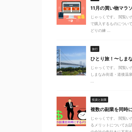
11月の買い物マラ
じゃっくです。 閲覧い
で購入するものについ
どりの練 ...
旅行
ひとり旅！〜しま
じゃっくです。 閲覧いた
しまなみ街道・道後温
...
投資と副業
複数の副業を同時
じゃっくです。 閲覧い
るメリットについてお話
の会社の先行きに不安を .