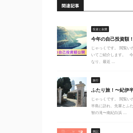
関連記事
投資と副業
今年の自己投資額
じゃっくです。 閲覧い
いてご紹介します。 
なり、最近 ...
旅行
ふたり旅！〜紀伊
じゃっくです。 閲覧い
半島に訪れ、先輩とふた
智の滝〜南紀白浜 ...
雑記