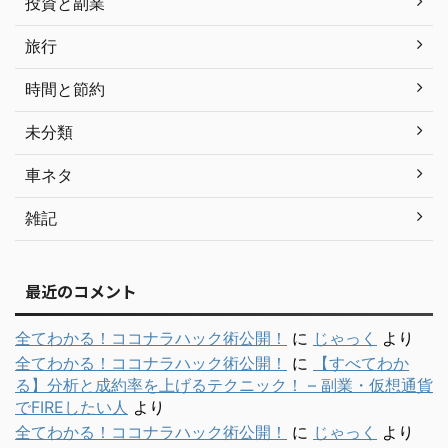
投資と副業
旅行
時間と節約
未分類
車ネタ
雑記
最近のコメント
全てわかる！ココナラハック術公開！
に
じゃっく
より
全てわかる！ココナラハック術公開！
に
【すべてわか
る】分析と成約率を上げるテクニック！ – 副業・仮想通貨
でFIREしたい人
より
全てわかる！ココナラハック術公開！
に
じゃっく
より