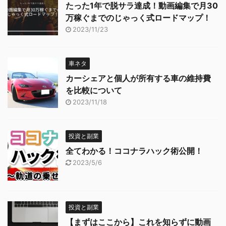
たった1年で脱サラ達成！動画編集で月30
万稼ぐまでのじゃっく式ロードマップ！
2023/11/23
車ネタ
カーシェアと個人が所有する車の維持費
を比較について
2023/11/18
投資と副業
全てわかる！ココナラハック術公開！
2023/5/6
投資と副業
【まずはここから】これを知らずに動画