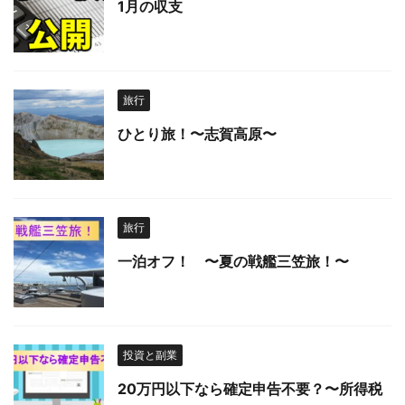
1月の収支
旅行
ひとり旅！〜志賀高原〜
旅行
一泊オフ！ 〜夏の戦艦三笠旅！〜
投資と副業
20万円以下なら確定申告不要？〜所得税