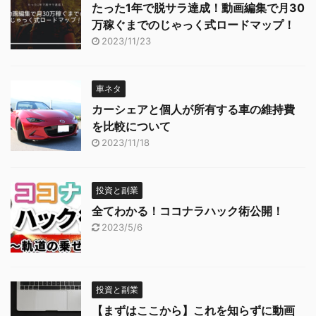
たった1年で脱サラ達成！動画編集で月30
万稼ぐまでのじゃっく式ロードマップ！
2023/11/23
車ネタ
カーシェアと個人が所有する車の維持費
を比較について
2023/11/18
投資と副業
全てわかる！ココナラハック術公開！
2023/5/6
投資と副業
【まずはここから】これを知らずに動画