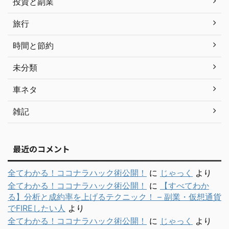
投資と副業
旅行
時間と節約
未分類
車ネタ
雑記
最近のコメント
全てわかる！ココナラハック術公開！
に
じゃっく
より
全てわかる！ココナラハック術公開！
に
【すべてわか
る】分析と成約率を上げるテクニック！ – 副業・仮想通貨
でFIREしたい人
より
全てわかる！ココナラハック術公開！
に
じゃっく
より