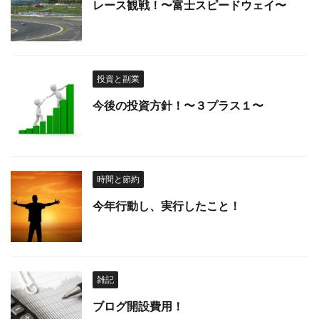
レース観戦！〜富士スピードウェイ〜
投資と副業
今後の投資方針！〜３プラス１〜
時間と節約
今年行動し、実行したこと！
雑記
ブログ開設費用！