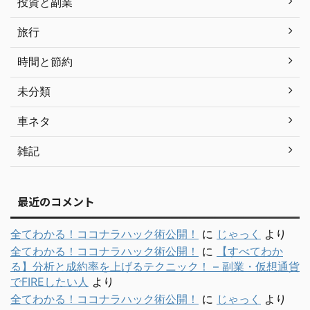
投資と副業
旅行
時間と節約
未分類
車ネタ
雑記
最近のコメント
全てわかる！ココナラハック術公開！
に
じゃっく
より
全てわかる！ココナラハック術公開！
に
【すべてわか
る】分析と成約率を上げるテクニック！ – 副業・仮想通貨
でFIREしたい人
より
全てわかる！ココナラハック術公開！
に
じゃっく
より