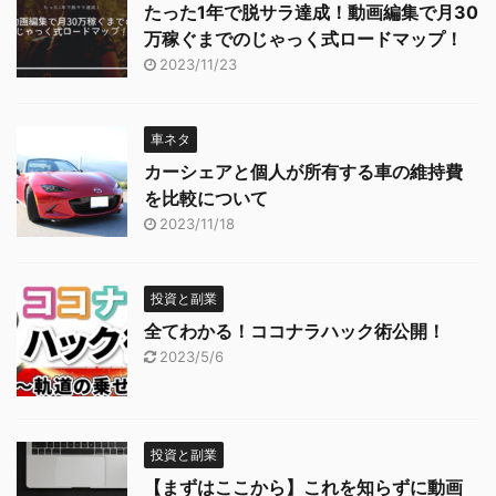
たった1年で脱サラ達成！動画編集で月30
万稼ぐまでのじゃっく式ロードマップ！
2023/11/23
車ネタ
カーシェアと個人が所有する車の維持費
を比較について
2023/11/18
投資と副業
全てわかる！ココナラハック術公開！
2023/5/6
投資と副業
【まずはここから】これを知らずに動画