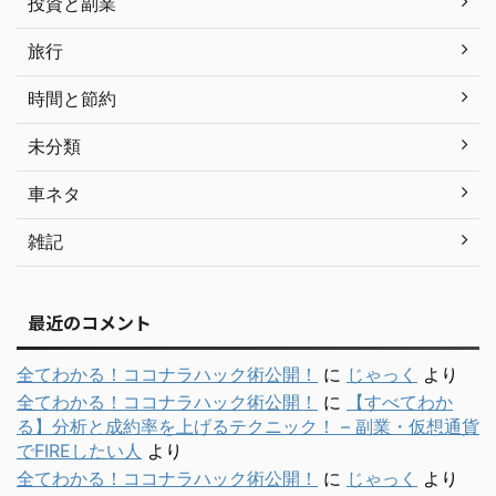
投資と副業
旅行
時間と節約
未分類
車ネタ
雑記
最近のコメント
全てわかる！ココナラハック術公開！
に
じゃっく
より
全てわかる！ココナラハック術公開！
に
【すべてわか
る】分析と成約率を上げるテクニック！ – 副業・仮想通貨
でFIREしたい人
より
全てわかる！ココナラハック術公開！
に
じゃっく
より