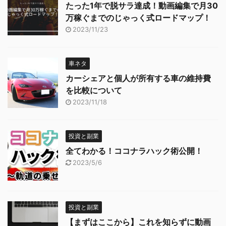
たった1年で脱サラ達成！動画編集で月30
万稼ぐまでのじゃっく式ロードマップ！
2023/11/23
車ネタ
カーシェアと個人が所有する車の維持費
を比較について
2023/11/18
投資と副業
全てわかる！ココナラハック術公開！
2023/5/6
投資と副業
【まずはここから】これを知らずに動画