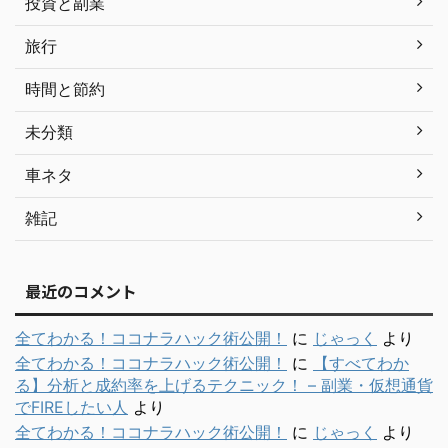
投資と副業
旅行
時間と節約
未分類
車ネタ
雑記
最近のコメント
全てわかる！ココナラハック術公開！
に
じゃっく
より
全てわかる！ココナラハック術公開！
に
【すべてわか
る】分析と成約率を上げるテクニック！ – 副業・仮想通貨
でFIREしたい人
より
全てわかる！ココナラハック術公開！
に
じゃっく
より