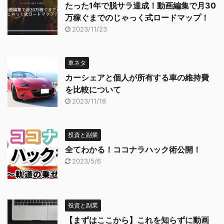
たった1年で脱サラ達成！動画編集で月30
万稼ぐまでのじゃっく式ロードマップ！
2023/11/23
車ネタ
カーシェアと個人が所有する車の維持費
を比較について
2023/11/18
投資と副業
全てわかる！ココナラハック術公開！
2023/5/6
投資と副業
【まずはここから】これを知らずに動画