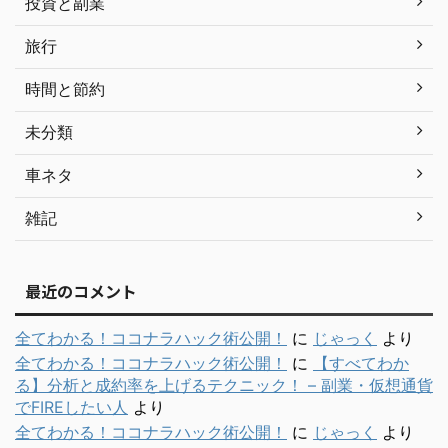
投資と副業
旅行
時間と節約
未分類
車ネタ
雑記
最近のコメント
全てわかる！ココナラハック術公開！
に
じゃっく
より
全てわかる！ココナラハック術公開！
に
【すべてわか
る】分析と成約率を上げるテクニック！ – 副業・仮想通貨
でFIREしたい人
より
全てわかる！ココナラハック術公開！
に
じゃっく
より