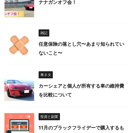
ナナガンオフ会！
雑記
任意保険の落とし穴〜あまり知られてい
ないこと〜
車ネタ
カーシェアと個人が所有する車の維持費
を比較について
投資と副業
11月のブラックフライデーで購入するも