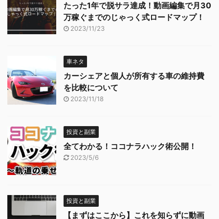
たった1年で脱サラ達成！動画編集で月30
万稼ぐまでのじゃっく式ロードマップ！
2023/11/23
車ネタ
カーシェアと個人が所有する車の維持費
を比較について
2023/11/18
投資と副業
全てわかる！ココナラハック術公開！
2023/5/6
投資と副業
【まずはここから】これを知らずに動画