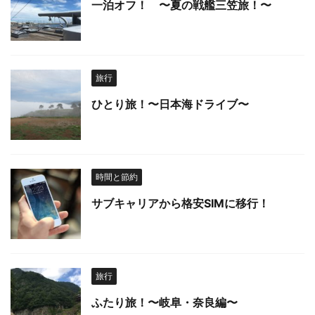
一泊オフ！ 〜夏の戦艦三笠旅！〜
旅行
ひとり旅！〜日本海ドライブ〜
時間と節約
サブキャリアから格安SIMに移行！
旅行
ふたり旅！〜岐阜・奈良編〜