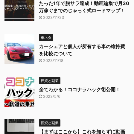
たった1年で脱サラ達成！動画編集で月30
万稼ぐまでのじゃっく式ロードマップ！
2023/11/23
車ネタ
カーシェアと個人が所有する車の維持費
を比較について
2023/11/18
投資と副業
全てわかる！ココナラハック術公開！
2023/5/6
投資と副業
【まずはここから】これを知らずに動画