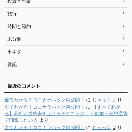
投資と副業
旅行
時間と節約
未分類
車ネタ
雑記
最近のコメント
全てわかる！ココナラハック術公開！
に
じゃっく
より
全てわかる！ココナラハック術公開！
に
【すべてわか
る】分析と成約率を上げるテクニック！ – 副業・仮想通貨
でFIREしたい人
より
全てわかる！ココナラハック術公開！
に
じゃっく
より