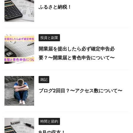
ふるさと納税！
投資と副業
開業届を提出したら必ず確定申告必
要？〜開業届と青色申告について〜
雑記
ブログ2回目？〜アクセス数について〜
時間と節約
9月の収支！