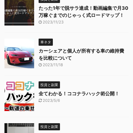
たった1年で脱サラ達成！動画編集で月30
万稼ぐまでのじゃっく式ロードマップ！
2023/11/23
車ネタ
カーシェアと個人が所有する車の維持費
を比較について
2023/11/18
投資と副業
全てわかる！ココナラハック術公開！
2023/5/6
投資と副業