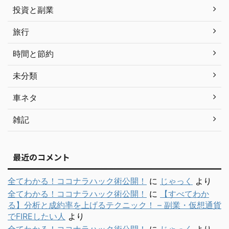
投資と副業
旅行
時間と節約
未分類
車ネタ
雑記
最近のコメント
全てわかる！ココナラハック術公開！
に
じゃっく
より
全てわかる！ココナラハック術公開！
に
【すべてわか
る】分析と成約率を上げるテクニック！ – 副業・仮想通貨
でFIREしたい人
より