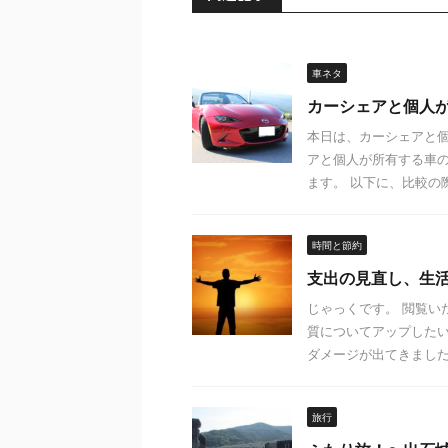
車ネタ
カーシェアと個人
本日は、カーシェアと個
アと個人が所有する車
ます。 以下に、比較の際
時間と節約
支出の見直し、生
じゃっくです。 閲覧い
質についてアップしたい
ダメージが出てきました .
旅行