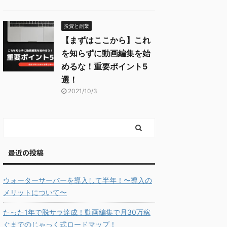
投資と副業
【まずはここから】これ
を知らずに動画編集を始
めるな！重要ポイント5
選！
2021/10/3
最近の投稿
ウォーターサーバーを導入して半年！〜導入の
メリットについて〜
たった1年で脱サラ達成！動画編集で月30万稼
ぐまでのじゃっく式ロードマップ！