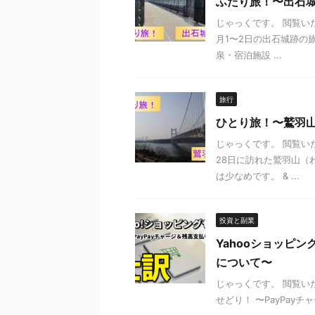
ふたり旅！〜出石
じゃっくです。 閲覧い
月1〜2日の出石城跡の
泉・宿泊施設 ...
旅行
ひとり旅！〜鷲羽
じゃっくです。 閲覧い
28日に訪れた鷲羽山（
は少なめです。 & ...
投資と副業
Yahooショッピン
について〜
じゃっくです。 閲覧い
せどり！ 〜PayPay