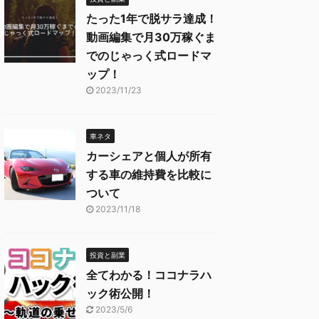
たった1年で脱サラ達成！
動画編集で月30万稼ぐま
でのじゃっく式ロードマ
ップ！
2023/11/23
車ネタ
カーシェアと個人が所有
する車の維持費を比較に
ついて
2023/11/18
投資と副業
全てわかる！ココナラハ
ック術公開！
2023/5/6