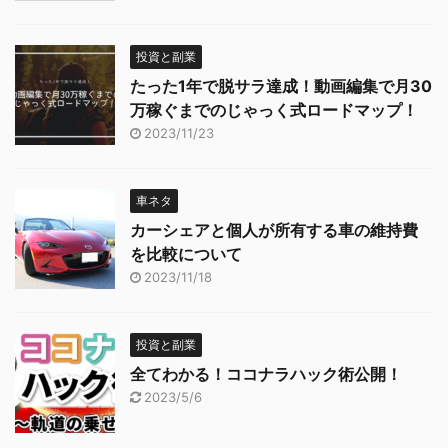
投資と副業
たった1年で脱サラ達成！動画編集で月30
万稼ぐまでのじゃっく式ロードマップ！
2023/11/23
車ネタ
カーシェアと個人が所有する車の維持費
を比較について
2023/11/18
投資と副業
全てわかる！ココナラハック術公開！
2023/5/6