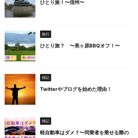
ひとり旅！〜信州〜
旅行
ひとり旅？ 〜美ヶ原BBQオフ！〜
雑記
Twitterやブログを始めた理由！
雑記
軽自動車はダメ？〜同乗者を乗せる際の