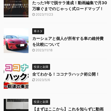
たった1年で脱サラ達成！動画編集で月30
万稼ぐまでのじゃっく式ロードマップ！
2023/11/23
車ネタ
カーシェアと個人が所有する車の維持費
を比較について
2023/11/18
投資と副業
全てわかる！ココナラハック術公開！
2023/5/6
投資と副業
【まずはここから】これを知らずに動画