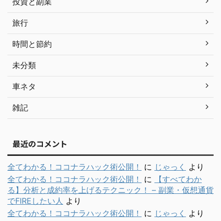
投資と副業
旅行
時間と節約
未分類
車ネタ
雑記
最近のコメント
全てわかる！ココナラハック術公開！
に
じゃっく
より
全てわかる！ココナラハック術公開！
に
【すべてわか
る】分析と成約率を上げるテクニック！ – 副業・仮想通貨
でFIREしたい人
より
全てわかる！ココナラハック術公開！
に
じゃっく
より