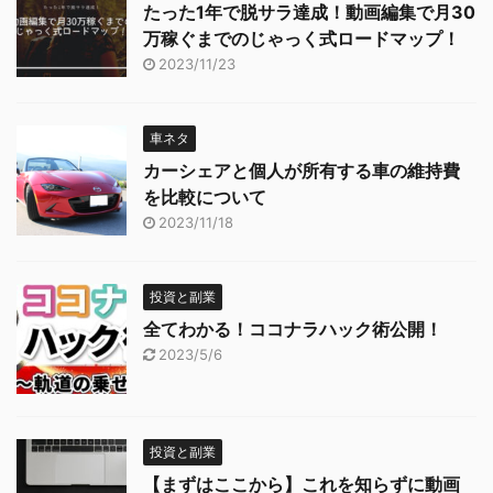
たった1年で脱サラ達成！動画編集で月30
万稼ぐまでのじゃっく式ロードマップ！
2023/11/23
車ネタ
カーシェアと個人が所有する車の維持費
を比較について
2023/11/18
投資と副業
全てわかる！ココナラハック術公開！
2023/5/6
投資と副業
【まずはここから】これを知らずに動画