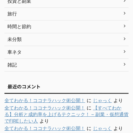
投資と副業
旅行
時間と節約
未分類
車ネタ
雑記
最近のコメント
全てわかる！ココナラハック術公開！
に
じゃっく
より
全てわかる！ココナラハック術公開！
に
【すべてわか
る】分析と成約率を上げるテクニック！ – 副業・仮想通貨
でFIREしたい人
より
全てわかる！ココナラハック術公開！
に
じゃっく
より