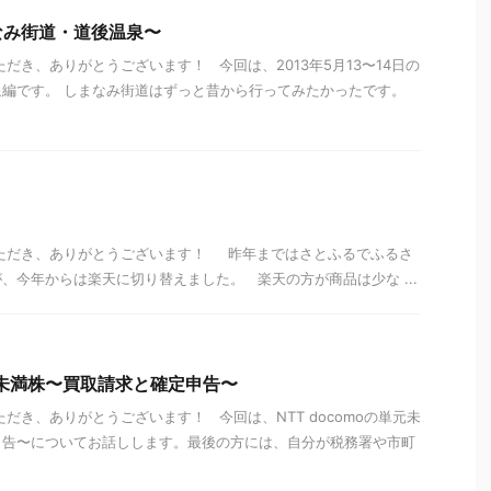
なみ街道・道後温泉〜
だき、ありがとうございます！ 今回は、2013年5月13〜14日の
泉編です。 しまなみ街道はずっと昔から行ってみたかったです。
いただき、ありがとうございます！ 昨年まではさとふるでふるさ
、今年からは楽天に切り替えました。 楽天の方が商品は少な ...
単元未満株〜買取請求と確定申告〜
だき、ありがとうございます！ 今回は、NTT docomoの単元未
申告〜についてお話しします。最後の方には、自分が税務署や市町