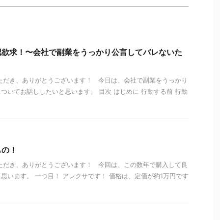
認欲求！〜会社で副業をうっかり公言してバレないた
ただき、ありがとうございます！ 今日は、会社で副業をうっかり
ついてお話ししたいと思います。 目次 はじめに 行動する前 行動
もの！
ただき、ありがとうございます！ 今回は、この数年で購入して良
思います。 一つ目！ アレクサです！ 価格は、定価が約1万円です