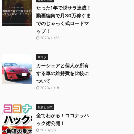
たった1年で脱サラ達成！
動画編集で月30万稼ぐま
でのじゃっく式ロードマ
ップ！
2023/11/23
車ネタ
カーシェアと個人が所有
する車の維持費を比較に
ついて
2023/11/18
投資と副業
全てわかる！ココナラハ
ック術公開！
2023/5/6