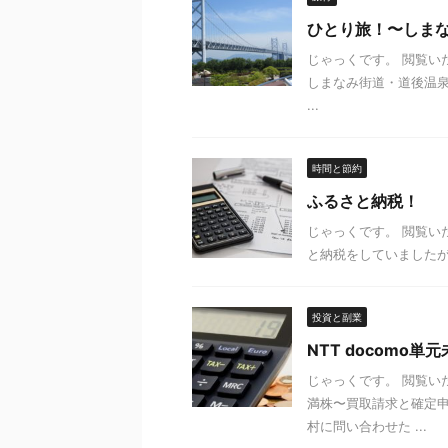
ひとり旅！〜しま
じゃっくです。 閲覧いた
しまなみ街道・道後温
...
時間と節約
ふるさと納税！
じゃっくです。 閲覧
と納税をしていましたが
投資と副業
NTT docomo
じゃっくです。 閲覧いた
満株〜買取請求と確定
村に問い合わせた ...