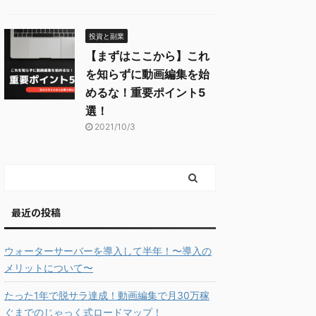
投資と副業
【まずはここから】これ
を知らずに動画編集を始
めるな！重要ポイント5
選！
2021/10/3
最近の投稿
ウォーターサーバーを導入して半年！〜導入の
メリットについて〜
たった1年で脱サラ達成！動画編集で月30万稼
ぐまでのじゃっく式ロードマップ！