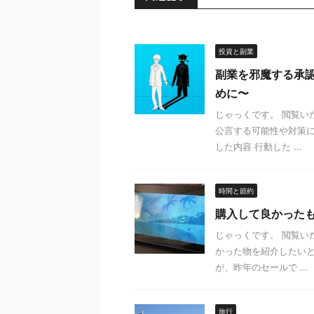
投資と副業
副業を邪魔する承
めに〜
じゃっくです。 閲覧い
公言する可能性や対策に
した内容 行動した ...
時間と節約
購入して良かった
じゃっくです。 閲覧い
かった物を紹介したいと
が、昨年のセールで ...
旅行