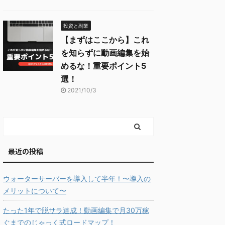
投資と副業
【まずはここから】これ
を知らずに動画編集を始
めるな！重要ポイント5
選！
2021/10/3
最近の投稿
ウォーターサーバーを導入して半年！〜導入の
メリットについて〜
たった1年で脱サラ達成！動画編集で月30万稼
ぐまでのじゃっく式ロードマップ！