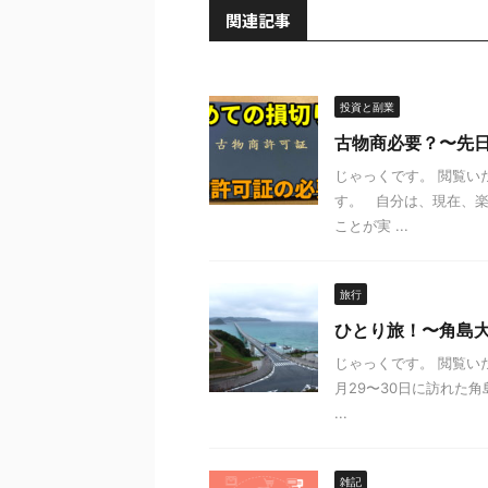
関連記事
投資と副業
古物商必要？〜先
じゃっくです。 閲覧い
す。 自分は、現在、楽
ことが実 ...
旅行
ひとり旅！〜角島
じゃっくです。 閲覧い
月29〜30日に訪れた角
...
雑記