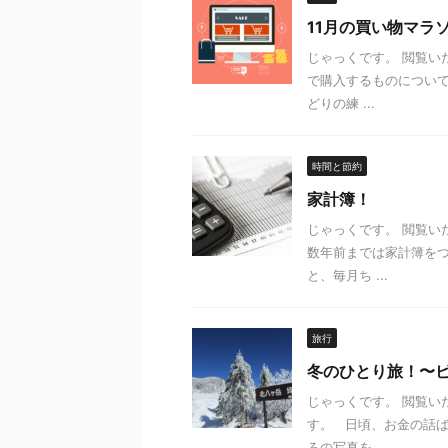
11月の買い物マラ
じゃっくです。 閲覧い
で購入するものについ
どりの練 ...
時間と節約
家計簿！
じゃっくです。 閲覧
数年前までは家計簿を
と、毎月ち ...
旅行
冬のひとり旅！〜
じゃっくです。 閲覧い
す。 日頃、お金の話
ろの写真を ...