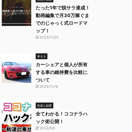
たった1年で脱サラ達成！
動画編集で月30万稼ぐま
でのじゃっく式ロードマ
ップ！
2023/11/23
車ネタ
カーシェアと個人が所有
する車の維持費を比較に
ついて
2023/11/18
投資と副業
全てわかる！ココナラハ
ック術公開！
2023/5/6