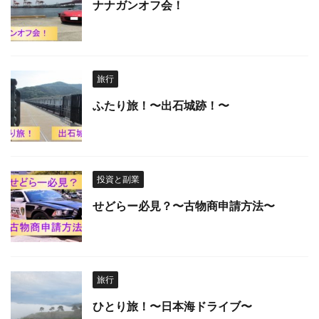
ナナガンオフ会！
旅行
ふたり旅！〜出石城跡！〜
投資と副業
せどらー必見？〜古物商申請方法〜
旅行
ひとり旅！〜日本海ドライブ〜