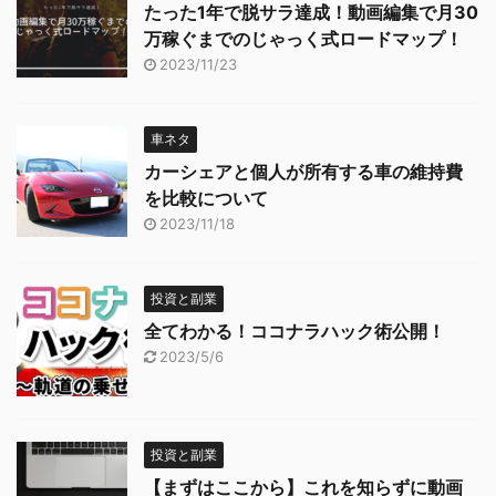
たった1年で脱サラ達成！動画編集で月30
万稼ぐまでのじゃっく式ロードマップ！
2023/11/23
車ネタ
カーシェアと個人が所有する車の維持費
を比較について
2023/11/18
投資と副業
全てわかる！ココナラハック術公開！
2023/5/6
投資と副業
【まずはここから】これを知らずに動画