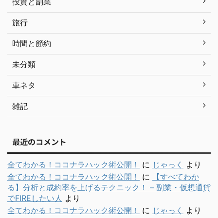
投資と副業
旅行
時間と節約
未分類
車ネタ
雑記
最近のコメント
全てわかる！ココナラハック術公開！
に
じゃっく
より
全てわかる！ココナラハック術公開！
に
【すべてわか
る】分析と成約率を上げるテクニック！ – 副業・仮想通貨
でFIREしたい人
より
全てわかる！ココナラハック術公開！
に
じゃっく
より