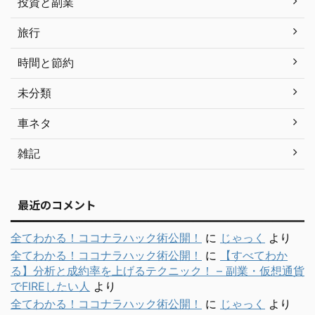
投資と副業
旅行
時間と節約
未分類
車ネタ
雑記
最近のコメント
全てわかる！ココナラハック術公開！
に
じゃっく
より
全てわかる！ココナラハック術公開！
に
【すべてわか
る】分析と成約率を上げるテクニック！ – 副業・仮想通貨
でFIREしたい人
より
全てわかる！ココナラハック術公開！
に
じゃっく
より