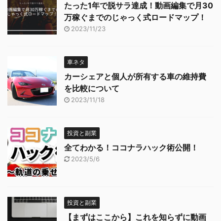
たった1年で脱サラ達成！動画編集で月30
万稼ぐまでのじゃっく式ロードマップ！
2023/11/23
車ネタ
カーシェアと個人が所有する車の維持費
を比較について
2023/11/18
投資と副業
全てわかる！ココナラハック術公開！
2023/5/6
投資と副業
【まずはここから】これを知らずに動画