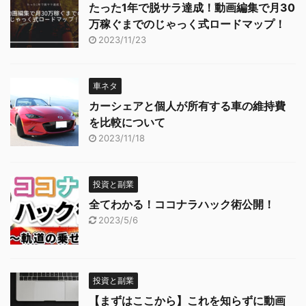
たった1年で脱サラ達成！動画編集で月30
万稼ぐまでのじゃっく式ロードマップ！
2023/11/23
車ネタ
カーシェアと個人が所有する車の維持費
を比較について
2023/11/18
投資と副業
全てわかる！ココナラハック術公開！
2023/5/6
投資と副業
【まずはここから】これを知らずに動画