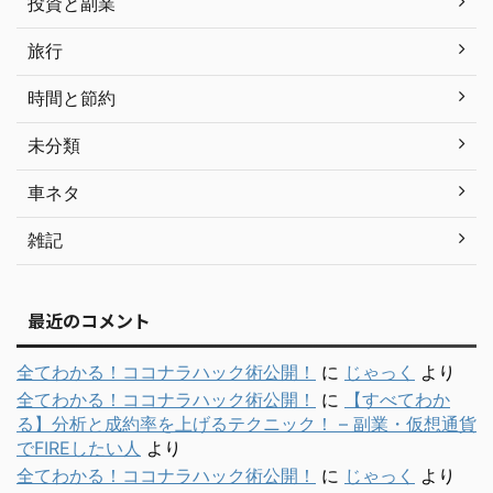
投資と副業
旅行
時間と節約
未分類
車ネタ
雑記
最近のコメント
全てわかる！ココナラハック術公開！
に
じゃっく
より
全てわかる！ココナラハック術公開！
に
【すべてわか
る】分析と成約率を上げるテクニック！ – 副業・仮想通貨
でFIREしたい人
より
全てわかる！ココナラハック術公開！
に
じゃっく
より