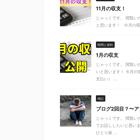
11月の収支！
じゃっくです。 閲覧い
と思います！ 今月の収支は
時間と節約
1月の収支
じゃっくです。 閲覧い
いと思います！ 今月の収
支払い） ...
雑記
ブログ2回目？〜ア
じゃっくです。 閲覧い
てお話ししたいと思いま
ひとり旅 ...