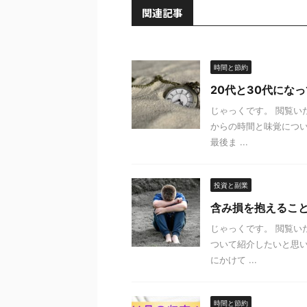
関連記事
時間と節約
20代と30代にな
じゃっくです。 閲覧い
からの時間と味覚につい
最後ま ...
投資と副業
含み損を抱えるこ
じゃっくです。 閲覧い
ついて紹介したいと思い
にかけて ...
時間と節約