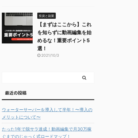
投資と副業
【まずはここから】これ
を知らずに動画編集を始
めるな！重要ポイント5
選！
2021/10/3
最近の投稿
ウォーターサーバーを導入して半年！〜導入の
メリットについて〜
たった1年で脱サラ達成！動画編集で月30万稼
ぐまでのじゃっく式ロードマップ！