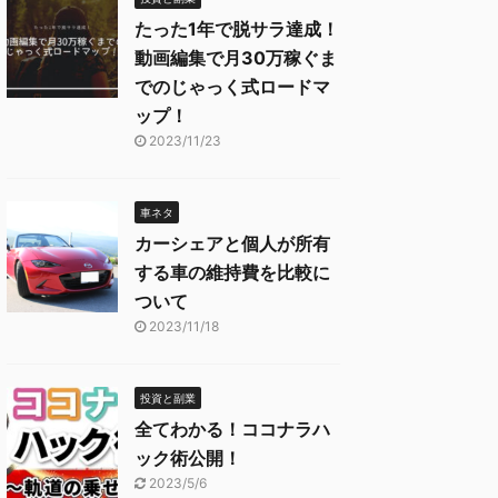
たった1年で脱サラ達成！
動画編集で月30万稼ぐま
でのじゃっく式ロードマ
ップ！
2023/11/23
車ネタ
カーシェアと個人が所有
する車の維持費を比較に
ついて
2023/11/18
投資と副業
全てわかる！ココナラハ
ック術公開！
2023/5/6