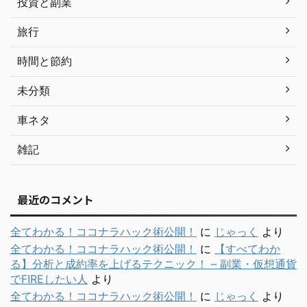
投資と副業
旅行
時間と節約
未分類
車ネタ
雑記
最近のコメント
全てわかる！ココナラハック術公開！
に
じゃっく
より
全てわかる！ココナラハック術公開！
に
【すべてわか
る】分析と成約率を上げるテクニック！ – 副業・仮想通貨
でFIREしたい人
より
全てわかる！ココナラハック術公開！
に
じゃっく
より