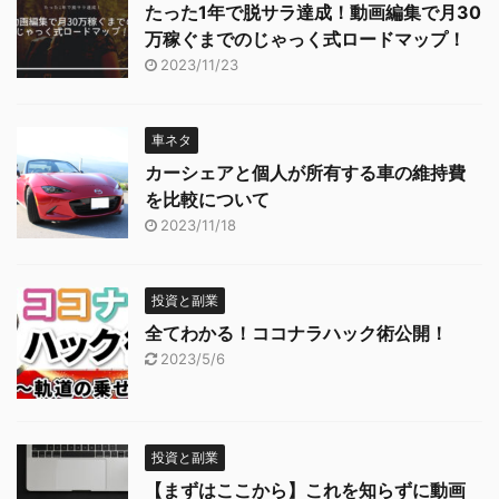
たった1年で脱サラ達成！動画編集で月30
万稼ぐまでのじゃっく式ロードマップ！
2023/11/23
車ネタ
カーシェアと個人が所有する車の維持費
を比較について
2023/11/18
投資と副業
全てわかる！ココナラハック術公開！
2023/5/6
投資と副業
【まずはここから】これを知らずに動画