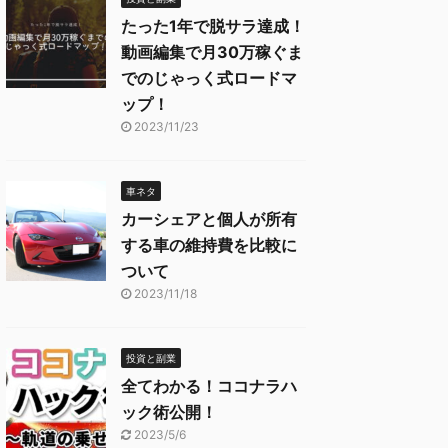
たった1年で脱サラ達成！
動画編集で月30万稼ぐま
でのじゃっく式ロードマ
ップ！
2023/11/23
車ネタ
カーシェアと個人が所有
する車の維持費を比較に
ついて
2023/11/18
投資と副業
全てわかる！ココナラハ
ック術公開！
2023/5/6