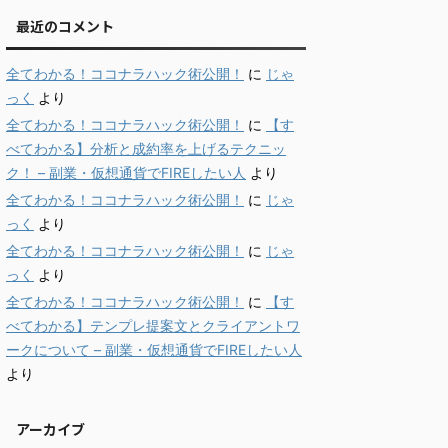
最近のコメント
全てわかる！ココナラハック術公開！
に
じゃ
っく
より
全てわかる！ココナラハック術公開！
に
【す
べてわかる】分析と成約率を上げるテクニッ
ク！ – 副業・仮想通貨でFIREしたい人
より
全てわかる！ココナラハック術公開！
に
じゃ
っく
より
全てわかる！ココナラハック術公開！
に
じゃ
っく
より
全てわかる！ココナラハック術公開！
に
【す
べてわかる】テンプレ提案文とクライアントワ
ークについて – 副業・仮想通貨でFIREしたい人
より
アーカイブ