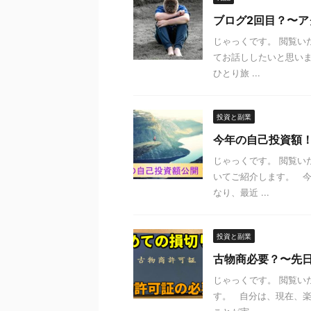
ブログ2回目？〜ア
じゃっくです。 閲覧い
てお話ししたいと思いま
ひとり旅 ...
投資と副業
今年の自己投資額
じゃっくです。 閲覧い
いてご紹介します。 
なり、最近 ...
投資と副業
古物商必要？〜先
じゃっくです。 閲覧い
す。 自分は、現在、楽