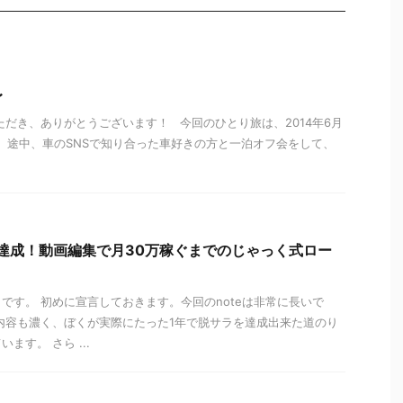
〜
ただき、ありがとうございます！ 今回のひとり旅は、2014年6月
す。 途中、車のSNSで知り合った車好きの方と一泊オフ会をして、
達成！動画編集で月30万稼ぐまでのじゃっく式ロー
です。 初めに宣言しておきます。今回のnoteは非常に長いで
内容も濃く、ぼくが実際にたった1年で脱サラを達成出来た道のり
ます。 さら ...