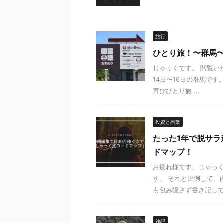
旅行
ひとり旅！〜群馬
じゃっくです。 閲覧い
14日〜16日の群馬で
再びひとり旅 ...
投資と副業
たった1年で脱サラ
ドマップ！
お疲れ様です、じゃっく
す。 それと比例して、
も包み隠さず書き記してい
雑記