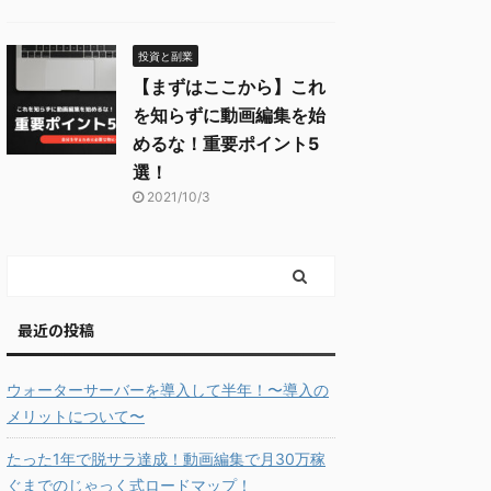
投資と副業
【まずはここから】これ
を知らずに動画編集を始
めるな！重要ポイント5
選！
2021/10/3
最近の投稿
ウォーターサーバーを導入して半年！〜導入の
メリットについて〜
たった1年で脱サラ達成！動画編集で月30万稼
ぐまでのじゃっく式ロードマップ！