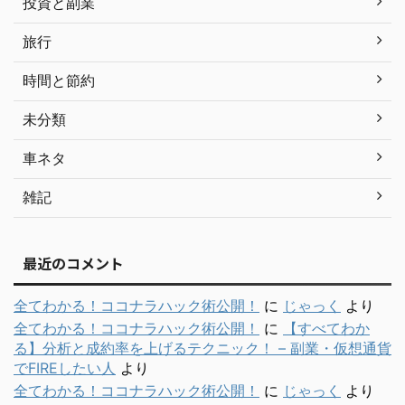
投資と副業
旅行
時間と節約
未分類
車ネタ
雑記
最近のコメント
全てわかる！ココナラハック術公開！
に
じゃっく
より
全てわかる！ココナラハック術公開！
に
【すべてわか
る】分析と成約率を上げるテクニック！ – 副業・仮想通貨
でFIREしたい人
より
全てわかる！ココナラハック術公開！
に
じゃっく
より