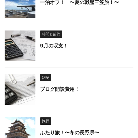
一泊オフ！ 〜夏の戦艦三笠旅！〜
時間と節約
9月の収支！
雑記
ブログ開設費用！
旅行
ふたり旅！〜冬の長野県〜