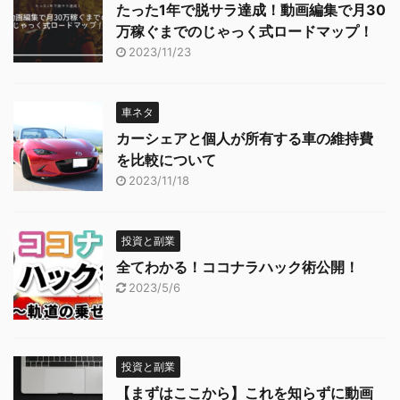
たった1年で脱サラ達成！動画編集で月30
万稼ぐまでのじゃっく式ロードマップ！
2023/11/23
車ネタ
カーシェアと個人が所有する車の維持費
を比較について
2023/11/18
投資と副業
全てわかる！ココナラハック術公開！
2023/5/6
投資と副業
【まずはここから】これを知らずに動画