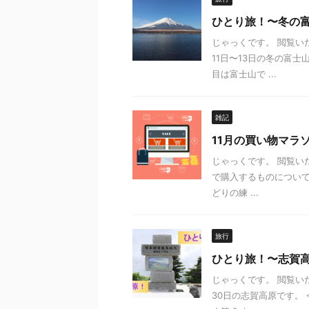
ひとり旅！〜冬の
じゃっくです。 閲覧い
11日〜13日の冬の富
目は富士山で ...
雑記
11月の買い物マラ
じゃっくです。 閲覧い
で購入するものについ
どりの練 ...
旅行
ひとり旅！〜志賀
じゃっくです。 閲覧い
30日の志賀高原です。