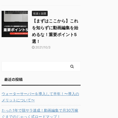
投資と副業
【まずはここから】これ
を知らずに動画編集を始
めるな！重要ポイント5
選！
2021/10/3
最近の投稿
ウォーターサーバーを導入して半年！〜導入の
メリットについて〜
たった1年で脱サラ達成！動画編集で月30万稼
ぐまでのじゃっく式ロードマップ！