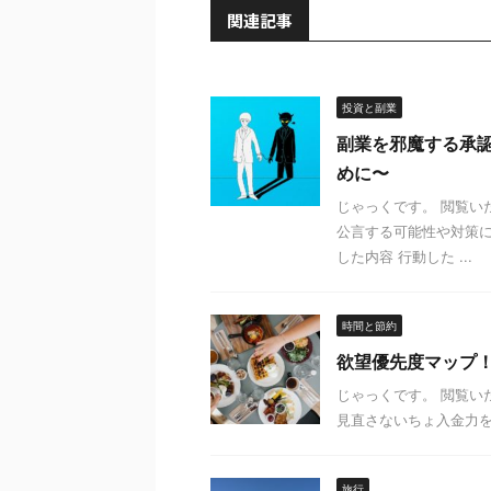
関連記事
投資と副業
副業を邪魔する承
めに〜
じゃっくです。 閲覧い
公言する可能性や対策に
した内容 行動した ...
時間と節約
欲望優先度マップ
じゃっくです。 閲覧
見直さないちょ入金力を
旅行