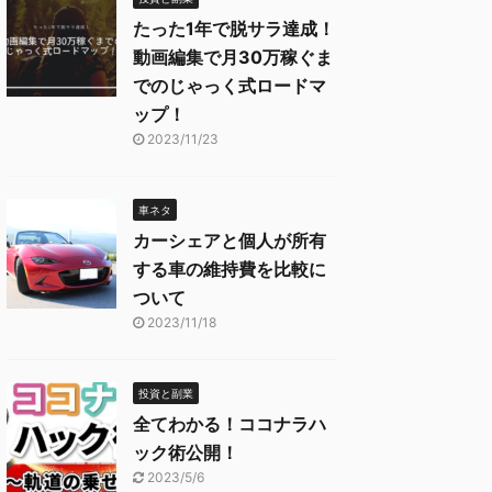
たった1年で脱サラ達成！
動画編集で月30万稼ぐま
でのじゃっく式ロードマ
ップ！
2023/11/23
車ネタ
カーシェアと個人が所有
する車の維持費を比較に
ついて
2023/11/18
投資と副業
全てわかる！ココナラハ
ック術公開！
2023/5/6