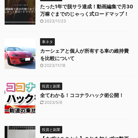
たった1年で脱サラ達成！動画編集で月30
万稼ぐまでのじゃっく式ロードマップ！
2023/11/23
車ネタ
カーシェアと個人が所有する車の維持費
を比較について
2023/11/18
投資と副業
全てわかる！ココナラハック術公開！
2023/5/6
投資と副業