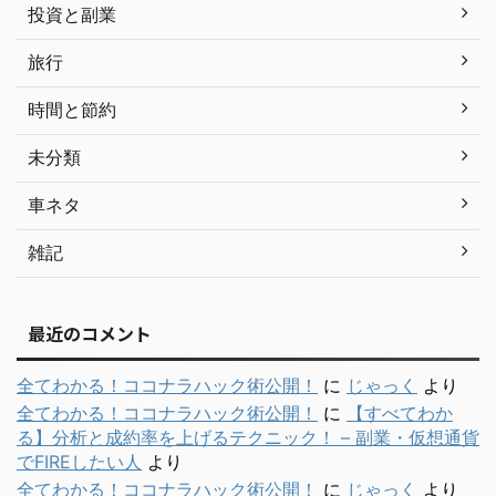
投資と副業
旅行
時間と節約
未分類
車ネタ
雑記
最近のコメント
全てわかる！ココナラハック術公開！
に
じゃっく
より
全てわかる！ココナラハック術公開！
に
【すべてわか
る】分析と成約率を上げるテクニック！ – 副業・仮想通貨
でFIREしたい人
より
全てわかる！ココナラハック術公開！
に
じゃっく
より