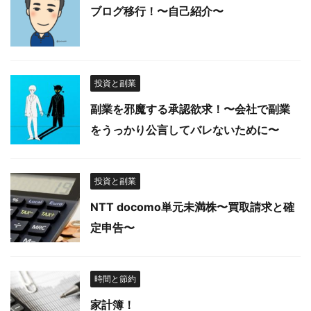
ブログ移行！〜自己紹介〜
投資と副業
副業を邪魔する承認欲求！〜会社で副業
をうっかり公言してバレないために〜
投資と副業
NTT docomo単元未満株〜買取請求と確
定申告〜
時間と節約
家計簿！