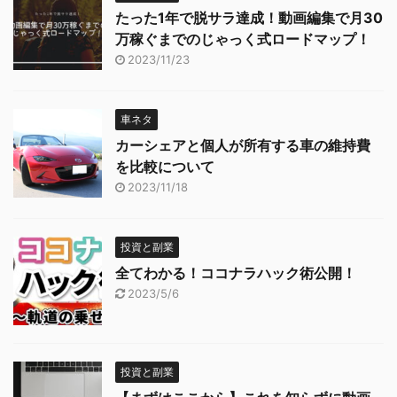
たった1年で脱サラ達成！動画編集で月30
万稼ぐまでのじゃっく式ロードマップ！
2023/11/23
車ネタ
カーシェアと個人が所有する車の維持費
を比較について
2023/11/18
投資と副業
全てわかる！ココナラハック術公開！
2023/5/6
投資と副業