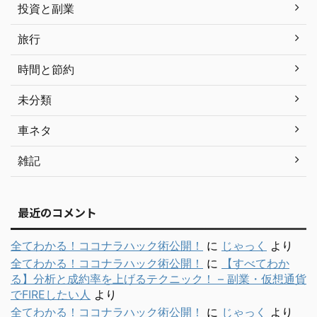
投資と副業
旅行
時間と節約
未分類
車ネタ
雑記
最近のコメント
全てわかる！ココナラハック術公開！
に
じゃっく
より
全てわかる！ココナラハック術公開！
に
【すべてわか
る】分析と成約率を上げるテクニック！ – 副業・仮想通貨
でFIREしたい人
より
全てわかる！ココナラハック術公開！
に
じゃっく
より