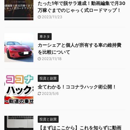
たった1年で脱サラ達成！動画編集で月30
万稼ぐまでのじゃっく式ロードマップ！
2023/11/23
車ネタ
カーシェアと個人が所有する車の維持費
を比較について
2023/11/18
投資と副業
全てわかる！ココナラハック術公開！
2023/5/6
投資と副業
【まずはここから】これを知らずに動画