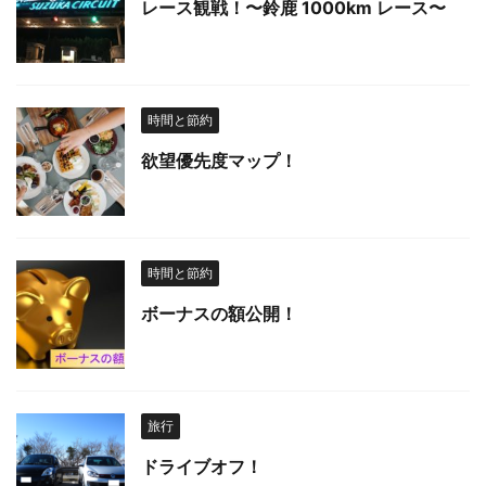
レース観戦！〜鈴鹿 1000km レース〜
時間と節約
欲望優先度マップ！
時間と節約
ボーナスの額公開！
旅行
ドライブオフ！