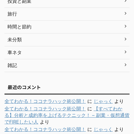
投資と副業
旅行
時間と節約
未分類
車ネタ
雑記
最近のコメント
全てわかる！ココナラハック術公開！
に
じゃっく
より
全てわかる！ココナラハック術公開！
に
【すべてわか
る】分析と成約率を上げるテクニック！ – 副業・仮想通貨
でFIREしたい人
より
全てわかる！ココナラハック術公開！
に
じゃっく
より