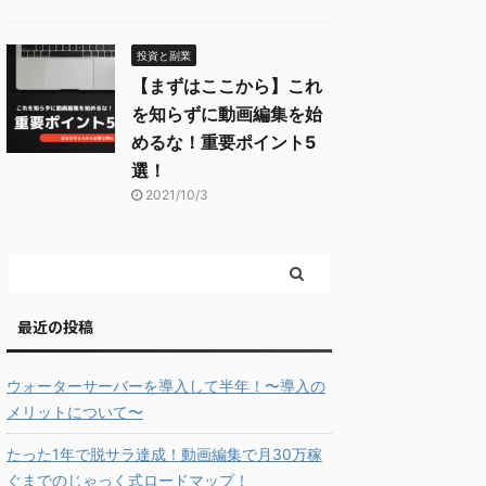
投資と副業
【まずはここから】これ
を知らずに動画編集を始
めるな！重要ポイント5
選！
2021/10/3
最近の投稿
ウォーターサーバーを導入して半年！〜導入の
メリットについて〜
たった1年で脱サラ達成！動画編集で月30万稼
ぐまでのじゃっく式ロードマップ！