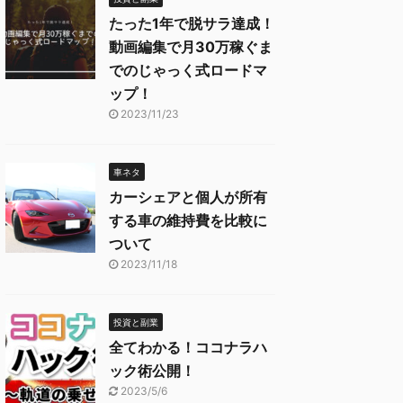
たった1年で脱サラ達成！
動画編集で月30万稼ぐま
でのじゃっく式ロードマ
ップ！
2023/11/23
車ネタ
カーシェアと個人が所有
する車の維持費を比較に
ついて
2023/11/18
投資と副業
全てわかる！ココナラハ
ック術公開！
2023/5/6