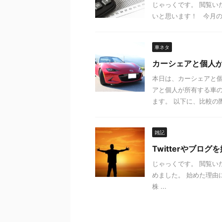
じゃっくです。 閲覧い
いと思います！ 今月の収支
車ネタ
カーシェアと個人
本日は、カーシェアと個
アと個人が所有する車
ます。 以下に、比較の際
雑記
Twitterやブロ
じゃっくです。 閲覧いた
めました。 始めた理由
株 ...