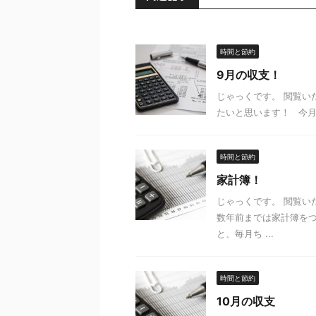
時間と節約
9月の収支！
じゃっくです。 閲覧
たいと思います！ 今月の収
時間と節約
家計簿！
じゃっくです。 閲覧
数年前までは家計簿を
と、毎月ち ...
時間と節約
10月の収支