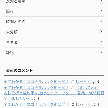
投資と副業
旅行
時間と節約
未分類
車ネタ
雑記
最近のコメント
全てわかる！ココナラハック術公開！
に
じゃっく
より
全てわかる！ココナラハック術公開！
に
【すべてわか
る】分析と成約率を上げるテクニック！ – 副業・仮想通貨
でFIREしたい人
より
全てわかる！ココナラハック術公開！
に
じゃっく
より