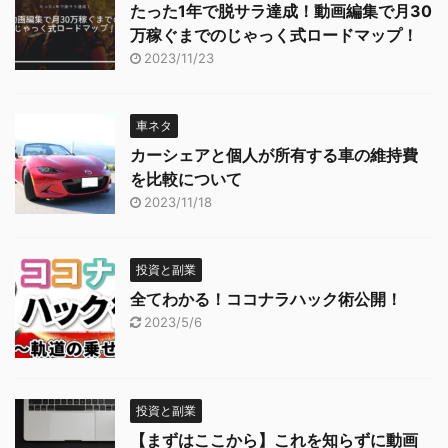
たった1年で脱サラ達成！動画編集で月30
万稼ぐまでのじゃっく式ロードマップ！
2023/11/23
車ネタ
カーシェアと個人が所有する車の維持費
を比較について
2023/11/18
投資と副業
全てわかる！ココナラハック術公開！
2023/5/6
投資と副業
【まずはここから】これを知らずに動画