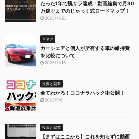
たった1年で脱サラ達成！動画編集で月30
万稼ぐまでのじゃっく式ロードマップ！
2023/11/23
車ネタ
カーシェアと個人が所有する車の維持費
を比較について
2023/11/18
投資と副業
全てわかる！ココナラハック術公開！
2023/5/6
投資と副業
【まずはここから】これを知らずに動画