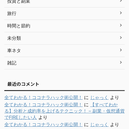
投資と副業
旅行
時間と節約
未分類
車ネタ
雑記
最近のコメント
全てわかる！ココナラハック術公開！
に
じゃっく
より
全てわかる！ココナラハック術公開！
に
【すべてわか
る】分析と成約率を上げるテクニック！ – 副業・仮想通貨
でFIREしたい人
より
全てわかる！ココナラハック術公開！
に
じゃっく
より