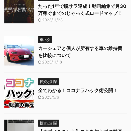
たった1年で脱サラ達成！動画編集で月30
万稼ぐまでのじゃっく式ロードマップ！
2023/11/23
車ネタ
カーシェアと個人が所有する車の維持費
を比較について
2023/11/18
投資と副業
全てわかる！ココナラハック術公開！
2023/5/6
投資と副業