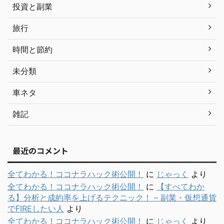
投資と副業
旅行
時間と節約
未分類
車ネタ
雑記
最近のコメント
全てわかる！ココナラハック術公開！
に
じゃっく
より
全てわかる！ココナラハック術公開！
に
【すべてわか
る】分析と成約率を上げるテクニック！ – 副業・仮想通貨
でFIREしたい人
より
全てわかる！ココナラハック術公開！
に
じゃっく
より