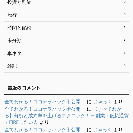
投資と副業
旅行
時間と節約
未分類
車ネタ
雑記
最近のコメント
全てわかる！ココナラハック術公開！
に
じゃっく
より
全てわかる！ココナラハック術公開！
に
【すべてわか
る】分析と成約率を上げるテクニック！ – 副業・仮想通貨
でFIREしたい人
より
全てわかる！ココナラハック術公開！
に
じゃっく
より