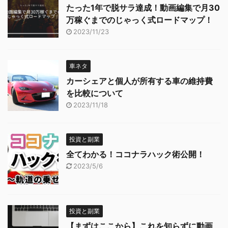
たった1年で脱サラ達成！動画編集で月30
万稼ぐまでのじゃっく式ロードマップ！
2023/11/23
車ネタ
カーシェアと個人が所有する車の維持費
を比較について
2023/11/18
投資と副業
全てわかる！ココナラハック術公開！
2023/5/6
投資と副業
【まずはここから】これを知らずに動画