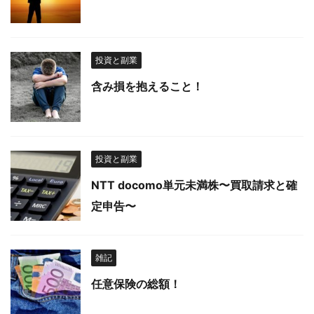
投資と副業
含み損を抱えること！
投資と副業
NTT docomo単元未満株〜買取請求と確
定申告〜
雑記
任意保険の総額！